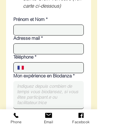
carte ci-dessous)
Prénom et Nom
*
Adresse mail
*
Téléphone
*
Mon expérience en Biodanza
*
Pour le stage (5 vivencias, temps
d'introduction théoriques et
Phone
Email
Facebook
participation à la location de la
salle)
*