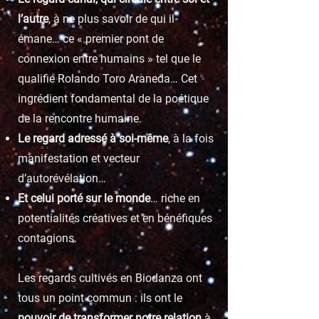
l’autre
, à ne plus savoir de qui il
émane… ce « premier pont de
connexion entre humains » tel que le
qualifie Rolando Toro Araneda… Cet
ingrédient fondamental de la poétique
de la rencontre humaine.
Le regard adressé à soi-même
, à la fois
manifestation et vecteur
d’autorévélation…
Et celui
porté sur le monde
… riche en
potentialités créatives et en bénéfiques
contagions.
Les regards cultivés en Biodanza ont
tous un point commun : ils ont le
pouvoir de transformer notre relation
à