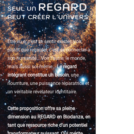
REGARD
SEUL UN
PEUT CRÉER L'UNIVERS
Être vu.e, c’est se sentir exister. Voir,
plutôt que regarder, c’est se connecter à
son humanité… Voir l’autre, le monde,
mais aussi soi-même…
Le regard
intégrant constitue un besoin
, une
nourriture, une puissance réparatrice et
un véritable révélateur identitaire.
Cette proposition offre sa pleine
dimension au REGARD en Biodanza, en
tant que ressource riche d’un potentiel
transformateur puissant. Qui mérite