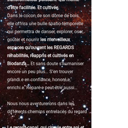
d’être facilitée. Et cultivée.
Dans le cocon de son dôme de bois,
elle offrira une bulle spatio-temporelle
qui permettra de danser, explorer, oser,
goûter et nourrir
les merveilleux
espaces qu’ouvrent les REGARDS
réhabilités, réappris et cultivés en
Biodanza…
Et sans doute s’humaniser
encore un peu plus… S’en trouver
grandi.e en confiance, honoré.e,
enrichi.e. Réparé.e peut-être aussi…
Nous nous aventurerons dans les
différents chemins entrelacés du regard
:
Le regard-canal, qui circule
entre soi et