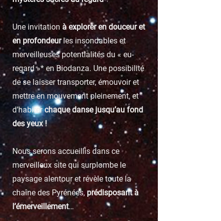
Une invitation
à explorer en douceur et
en profondeur
les insondables et
merveilleuses potentialités du « eu-
regard »* en Biodanza. Une possibilité
de se laisser transporter, émouvoir et
mettre en mouvement pleinement, et
d’habiter
chaque danse jusqu’au fond
des yeux !
Nous serons accueillis dans ce
merveilleux site qui surplombe le
paysage alentour et révèle toute la
chaîne des Pyrénées,
prédisposant à
l’émerveillement
…